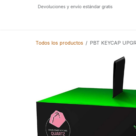
Ir al contenido
Devoluciones y envío estándar gratis
Inicio
Tienda
Eventos
Servicios
Com
Todos los productos
PBT KEYCAP UPG