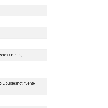
teclas US/UK)
do Doubleshot, fuente