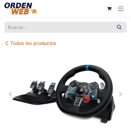
Ir al contenido
Todos los productos