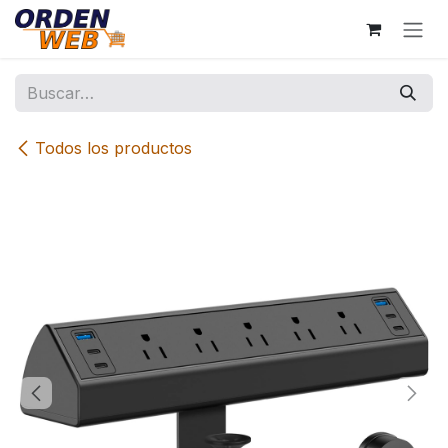
Ir al contenido
Todos los productos