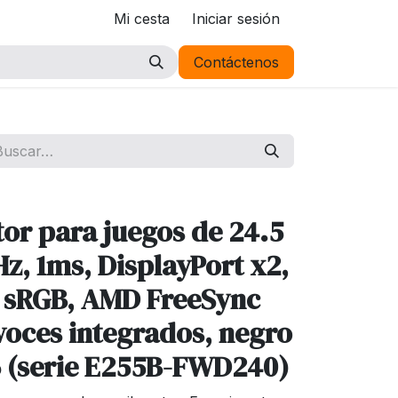
Mi cesta
Iniciar sesión
Contáctenos
tor para juegos de 24.5
z, 1ms, DisplayPort x2,
 sRGB, AMD FreeSync
voces integrados, negro
 (serie E255B-FWD240)