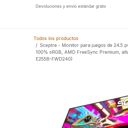
Ir al contenido
Devoluciones y envío estándar gratis
Inicio
Tienda
Eventos
Servicios
Com
Todos los productos
Sceptre - Monitor para juegos de 24.5 
100% sRGB, AMD FreeSync Premium, altav
E255B-FWD240)