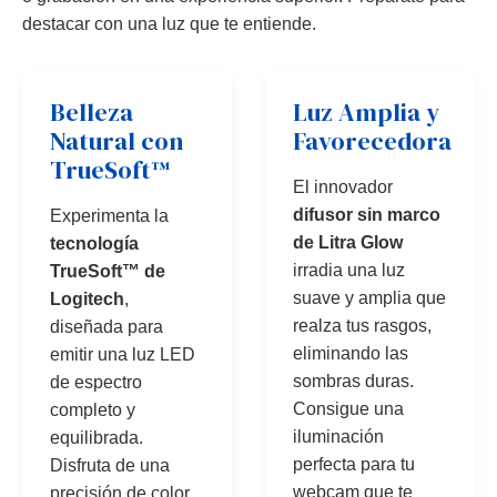
destacar con una luz que te entiende.
Belleza
Luz Amplia y
Natural con
Favorecedora
TrueSoft™
El innovador
difusor sin marco
Experimenta la
de Litra Glow
tecnología
irradia una luz
TrueSoft™ de
suave y amplia que
Logitech
,
realza tus rasgos,
diseñada para
eliminando las
emitir una luz LED
sombras duras.
de espectro
Consigue una
completo y
iluminación
equilibrada.
perfecta para tu
Disfruta de una
webcam que te
precisión de color