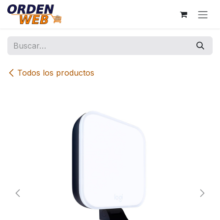
Ir al contenido
Todos los productos