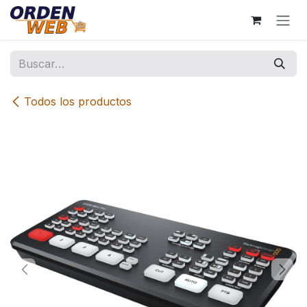
Ir al contenido
Todos los productos