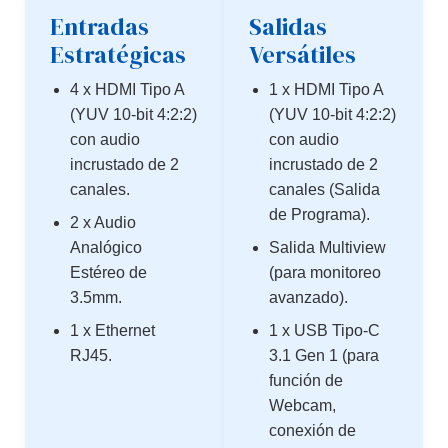
Entradas
Salidas
Estratégicas
Versátiles
4 x HDMI Tipo A
1 x HDMI Tipo A
(YUV 10-bit 4:2:2)
(YUV 10-bit 4:2:2)
con audio
con audio
incrustado de 2
incrustado de 2
canales.
canales (Salida
de Programa).
2 x Audio
Analógico
Salida Multiview
Estéreo de
(para monitoreo
3.5mm.
avanzado).
1 x Ethernet
1 x USB Tipo-C
RJ45.
3.1 Gen 1 (para
función de
Webcam,
conexión de