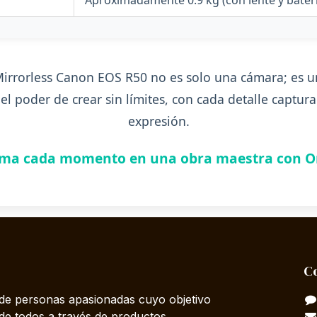
Mirrorless Canon EOS R50 no es solo una cámara; es u
 el poder de crear sin límites, con cada detalle captu
expresión.
rma cada momento en una obra maestra con 
C
e personas apasionadas cuyo objetivo
 de todos a través de productos