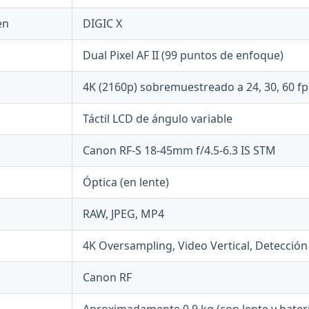
en
DIGIC X
Dual Pixel AF II (99 puntos de enfoque)
4K (2160p) sobremuestreado a 24, 30, 60 fp
Táctil LCD de ángulo variable
Canon RF-S 18-45mm f/4.5-6.3 IS STM
Óptica (en lente)
RAW, JPEG, MP4
4K Oversampling, Video Vertical, Detección
Canon RF
Aproximadamente 0.9 kg (con lente y bater