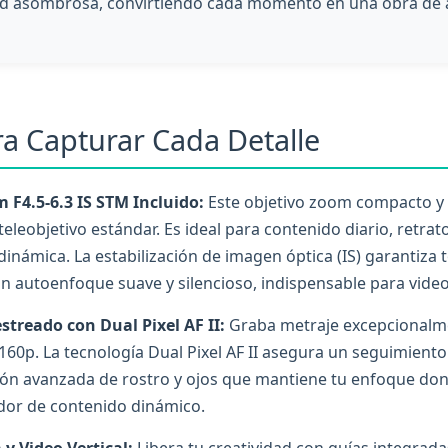
dad asombrosa, convirtiendo cada momento en una obra de 
a Capturar Cada Detalle
 F4.5-6.3 IS STM Incluido:
Este objetivo zoom compacto y 
eleobjetivo estándar. Es ideal para contenido diario, retrat
 dinámica. La estabilización de imagen óptica (IS) garantiza 
 autoenfoque suave y silencioso, indispensable para video
treado con Dual Pixel AF II:
Graba metraje excepcionalmen
160p. La tecnología Dual Pixel AF II asegura un seguimiento 
ión avanzada de rostro y ojos que mantiene tu enfoque don
dor de contenido dinámico.
 y Video Vertical:
Libera tu creatividad con guías integrada