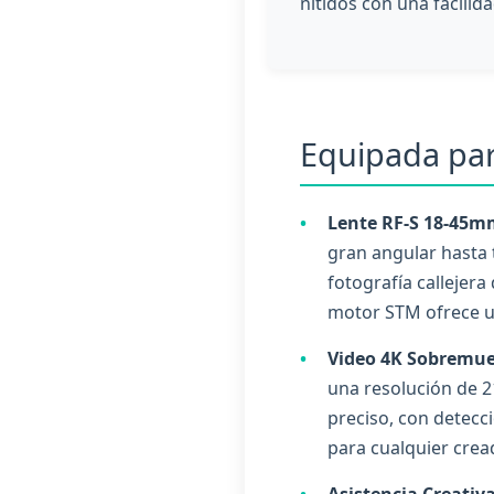
nítidos con una facili
Equipada par
•
Lente RF-S 18-45mm
gran angular hasta t
fotografía callejera
motor STM ofrece un
•
Video 4K Sobremues
una resolución de 2
preciso, con detecc
para cualquier crea
•
Asistencia Creativa