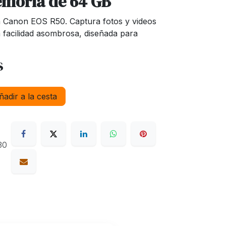
emoria de 64 GB
la Canon EOS R50. Captura fotos y videos
facilidad asombrosa, diseñada para
s
adir a la cesta
30