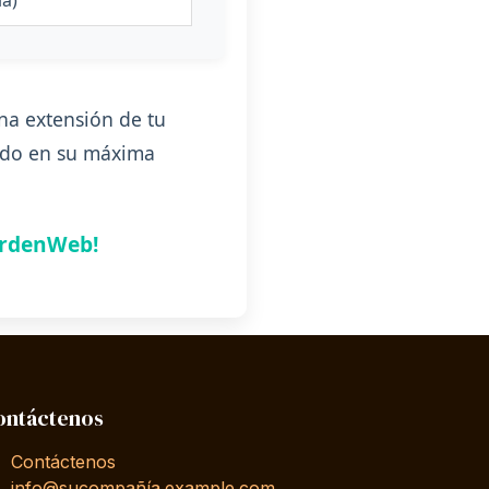
na extensión de tu
rado en su máxima
OrdenWeb!
ontáctenos
Contáctenos
info@sucompañía.example.com