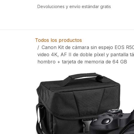
Ir al contenido
Devoluciones y envío estándar gratis
Inicio
Tienda
Eventos
Servicios
Com
Todos los productos
Canon Kit de cámara sin espejo EOS R50
video 4K, AF II de doble píxel y pantalla t
hombro + tarjeta de memoria de 64 GB