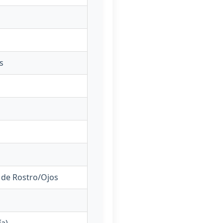
s
 de Rostro/Ojos
ía)