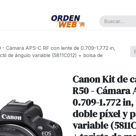
pañía
Cita
Trabajos
 - Cámara APS-C RF con lente de 0.709-1.772 in,
áctil de ángulo variable (5811C012) + bolsa de
Canon Kit de c
R50 - Cámara A
0.709-1.772 in,
doble píxel y p
variable (5811