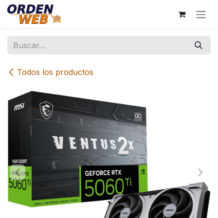
Ir al contenido
Todos los productos