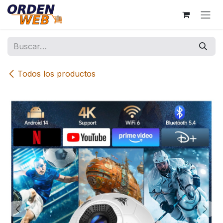
Ir al contenido
Todos los productos