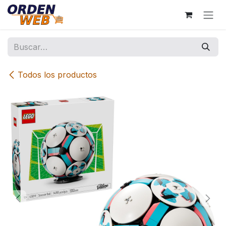
Ir al contenido
Todos los productos