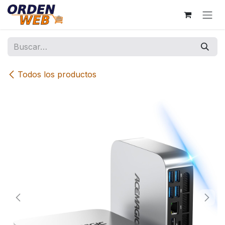
Ir al contenido
Todos los productos