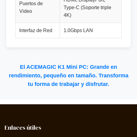
Puertos de
Type-C (Soporte triple
Video
4K)
Interfaz de Red
1.0Gbps LAN
El ACEMAGIC K1 Mini PC: Grande en
rendimiento, pequeño en tamaño. Transforma
tu forma de trabajar y disfrutar.
Enlaces útiles