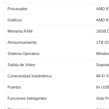
Procesador
AMD Ry
Gráficos
AMD Ra
Memoria RAM
16GB D
Almacenamiento
1TB SSD
Sistema Operativo
Window
Salida de Video
Soporte
Conectividad Inalámbrica
Wi-Fi 5
Puertos
6x USB 
Funciones Inteligentes
Auto P