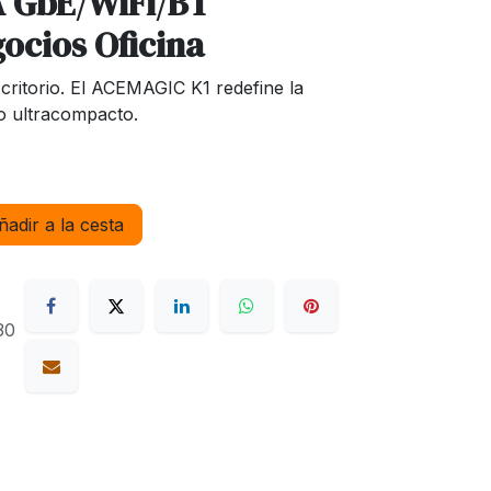
 GbE/WiFi/BT
ocios Oficina
escritorio. El ACEMAGIC K1 redefine la
o ultracompacto.
adir a la cesta
30