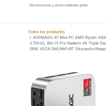
Ir al contenido
Devoluciones y envío estándar gratis
Inicio
Tienda
Eventos
Servicios
Com
Todos los productos
ACEMAGIC K1 Mini PC AMD Ryzen 4300
3.7GHz), Win 11 Pro Radeon 4K Triple Di
28W, VESA GbE/WiFi/BT Educación/Negoci