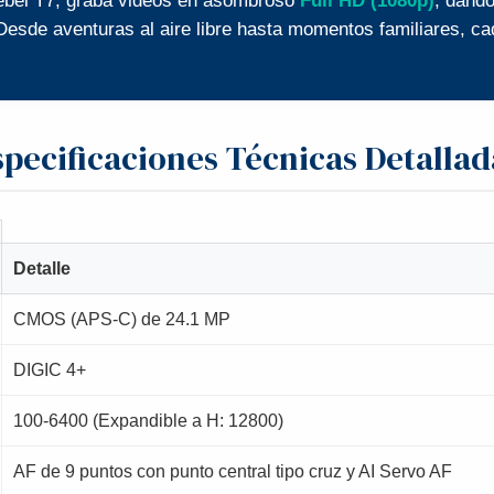
Rebel T7, graba videos en asombroso
Full HD (1080p)
, dando
Desde aventuras al aire libre hasta momentos familiares, ca
specificaciones Técnicas Detallad
Detalle
CMOS (APS-C) de 24.1 MP
DIGIC 4+
100-6400 (Expandible a H: 12800)
AF de 9 puntos con punto central tipo cruz y AI Servo AF