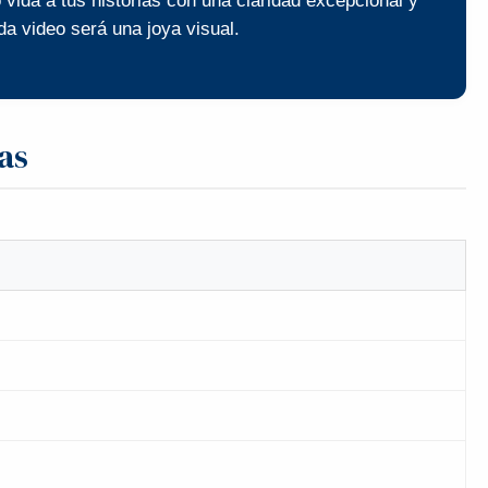
 vida a tus historias con una claridad excepcional y
da video será una joya visual.
as