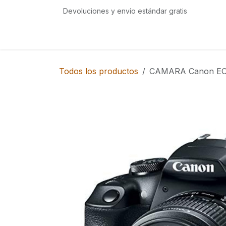
Ir al contenido
Devoluciones y envío estándar gratis
Inicio
Tienda
Eventos
Servicios
Com
Todos los productos
CAMARA Canon EO