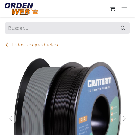
Ir al contenido
Todos los productos