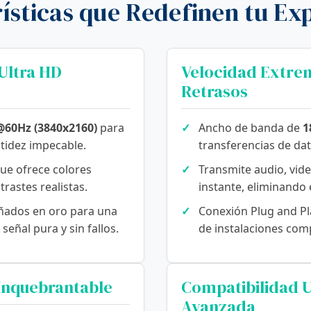
ísticas que Redefinen tu Ex
Ultra HD
Velocidad Extre
Retrasos
60Hz (3840x2160)
para
✓
Ancho de banda de
1
tidez impecable.
transferencias de dat
ue ofrece colores
✓
Transmite audio, vide
trastes realistas.
instante, eliminando 
ñados en oro para una
✓
Conexión Plug and Pl
señal pura y sin fallos.
de instalaciones comp
Inquebrantable
Compatibilidad U
Avanzada