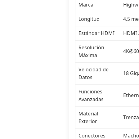
Marca
Highw
Longitud
4.5 me
Estándar HDMI
HDMI 2
Resolución
4K@60H
Máxima
Velocidad de
18 Gig
Datos
Funciones
Ethern
Avanzadas
Material
Trenza
Exterior
Conectores
Macho