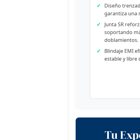
✓
Diseño trenzad
garantiza una r
✓
Junta SR reforz
soportando má
doblamientos.
✓
Blindaje EMI ef
estable y libre 
Tu Exp