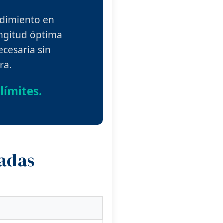
ndimiento en
ongitud óptima
necesaria sin
ra.
límites.
ladas