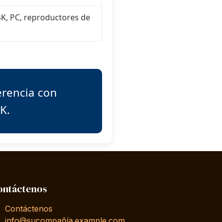
 4K, PC, reproductores de
erencia con
K.
ontáctenos
Contáctenos
info@sucompañía.example.com