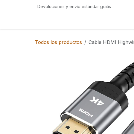
Ir al contenido
Devoluciones y envío estándar gratis
Inicio
Tienda
Eventos
Servicios
Com
Todos los productos
Cable HDMI Highwin