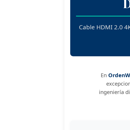
D
Cable HDMI 2.0 4K
En
OrdenW
excepcio
ingeniería d