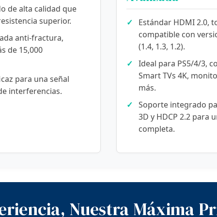
o de alta calidad que
esistencia superior.
✓
Estándar HDMI 2.0, t
compatible con versi
ada anti-fractura,
(1.4, 1.3, 1.2).
s de 15,000
✓
Ideal para PS5/4/3, c
Smart TVs 4K, monito
icaz para una señal
más.
de interferencias.
✓
Soporte integrado pa
3D y HDCP 2.2 para u
completa.
eriencia, Nuestra Máxima Pr