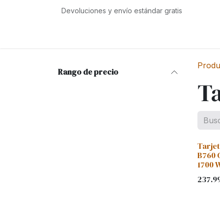
Ir al contenido
Devoluciones y envío estándar gratis
Inicio
Tienda
Eventos
Servicios
Com
Produ
Rango de precio
Ta
Tarje
B760 
1700 W
237.9