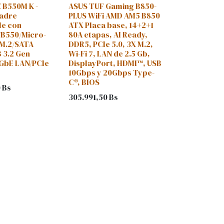
 B550M K -
ASUS TUF Gaming B850-
madre
PLUS WiFi AMD AM5 B850
le con
ATX Placa base, 14+2+1
B550/Micro-
80A etapas, AI Ready,
 M.2/SATA
DDR5, PCIe 5.0, 3X M.2,
 3.2 Gen
Wi-Fi 7, LAN de 2.5 Gb,
 GbE LAN/PCIe
DisplayPort, HDMI™, USB
10Gbps y 20Gbps Type-
C®, BIOS
0
Bs
305.991,50
Bs