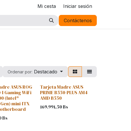
Mi cesta
Iniciar sesión
Contáctenos
Destacado
Ordenar por:
Madre ASUS ROG
Tarjeta Madre ASUS
0-I Gaming WiFi
PRIME B550-PLUS AM4
0 (Intel®
AMD B550
 Gen) mini-ITX
169.991,50
Bs
otherboard
0
Bs