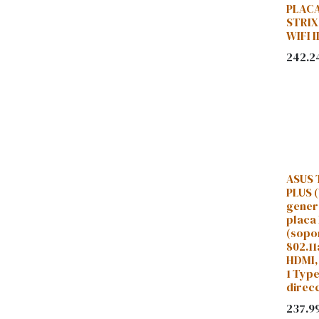
PLACA
STRIX
WIFI I
242.2
ASUS 
PLUS 
gener
placa
(sopor
802.11
HDMI,
1 Type
direc
237.9