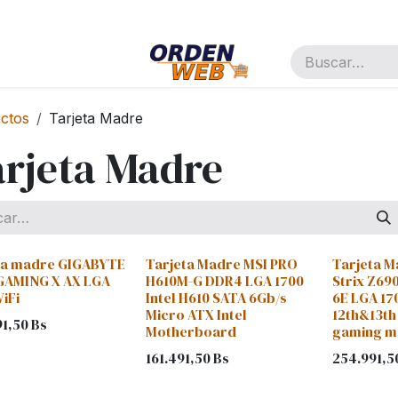
pañía
Cita
Trabajos
ctos
Tarjeta Madre
rjeta Madre
ta madre GIGABYTE
Tarjeta Madre MSI PRO
Tarjeta 
GAMING X AX LGA
H610M-G DDR4 LGA 1700
Strix Z69
iFi
Intel H610 SATA 6Gb/s
6E LGA 170
Micro ATX Intel
12th&13th
91,50
Bs
Motherboard
gaming m
161.491,50
Bs
254.991,5