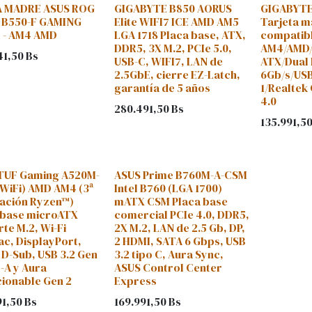
 MADRE ASUS ROG
GIGABYTE B850 AORUS
GIGABYTE
 B550-F GAMING
Elite WIFI7 ICE AMD AM5
Tarjeta 
I - AM4 AMD
LGA 1718 Placa base, ATX,
compatib
DDR5, 3X M.2, PCIe 5.0,
AM4/AMD/
41,50
Bs
USB-C, WIFI7, LAN de
ATX/Dual
2.5GbE, cierre EZ-Latch,
6Gb/s/USB
garantía de 5 años
1/Realtek
4.0
280.491,50
Bs
135.991,5
TUF Gaming A520M-
ASUS Prime B760M-A-CSM
(WiFi) AMD AM4 (3ª
Intel B760 (LGA 1700)
ación Ryzen™)
mATX CSM Placa base
 base microATX
comercial PCIe 4.0, DDR5,
te M.2, Wi-Fi
2X M.2, LAN de 2.5 Gb, DP,
ac, DisplayPort,
2 HDMI, SATA 6 Gbps, USB
 D-Sub, USB 3.2 Gen
3.2 tipo C, Aura Sync,
-A y Aura
ASUS Control Center
cionable Gen 2
Express
91,50
Bs
169.991,50
Bs