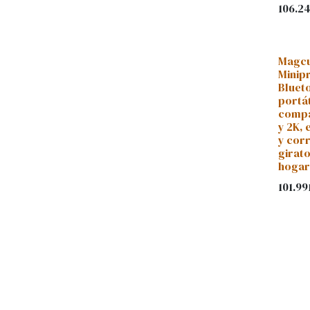
106.24
Magcu
Minip
Bluet
portát
compa
y 2K,
y cor
girato
hogar
101.99