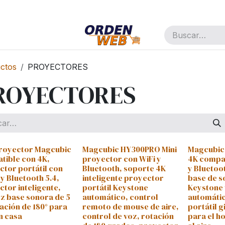
pañía
Cita
Trabajos
ctos
PROYECTORES
ROYECTORES
proyector Magcubic
Magcubic HY300PRO Mini
Magcubic
tible con 4K,
proyector con WiFi y
4K compat
ctor portátil con
Bluetooth, soporte 4K
y Bluetoot
 y Bluetooth 5.4,
inteligente proyector
base de s
tor inteligente,
portátil Keystone
Keystone 
oz base sonora de 5
automático, control
automáti
ación de 180° para
remoto de mouse de aire,
portátil g
n casa
control de voz, rotación
para el h