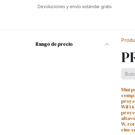
Ir al contenido
Devoluciones y envío estándar gratis
Inicio
Tienda
Eventos
Servicios
Com
Produ
Rango de precio
P
Mini 
compa
proye
WiFi 6
proyec
altav
W, rot
cine e