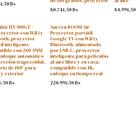
de 180 grados, proyector
al aire
1,50
Bs
80.741,50
Bs
84.991,50
bic HY300GT -
Aurzen BOOM Air -
royector con WiFi y
Proyector portátil
ooth, proyector
Google TV con WiFi y
il inteligente
Bluetooth, alimentado
tible con 260 ANSI
por USB-C, proyector
 enfoque automático
inteligente para películas
rección trapezoidal,
al aire libre y en casa,
rio de 180° para
compatible con 4K,
 y exterior
enfoque en tiempo real
1,50
Bs
220.991,50
Bs