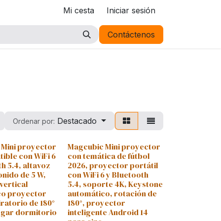
Mi cesta
Iniciar sesión
Contáctenos
Destacado
Ordenar por:
 Mini proyector
Magcubic Mini proyector
ible con WiFi 6
con temática de fútbol
h 5.4, altavoz
2026, proyector portátil
onido de 5 W,
con WiFi 6 y Bluetooth
vertical
5.4, soporte 4K, Keystone
co proyector
automático, rotación de
iratorio de 180°
180°, proyector
ogar dormitorio
inteligente Android 14