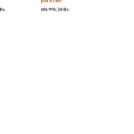
para cine
Bs
101.991,50
Bs