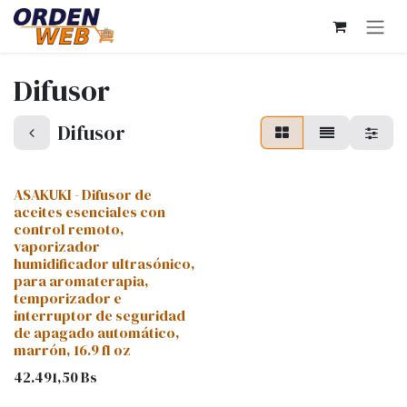
Ir al contenido
Difusor
Difusor
ASAKUKI - Difusor de
aceites esenciales con
control remoto,
vaporizador
humidificador ultrasónico,
para aromaterapia,
temporizador e
interruptor de seguridad
de apagado automático,
marrón, 16.9 fl oz
42.491,50
Bs