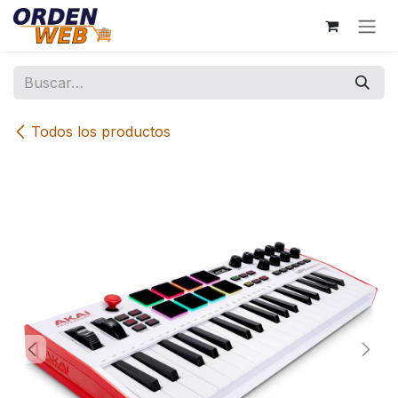
Ir al contenido
Todos los productos