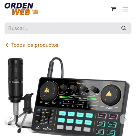
Ir al contenido
Todos los productos