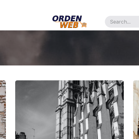
ñía
Appointment
Jobs