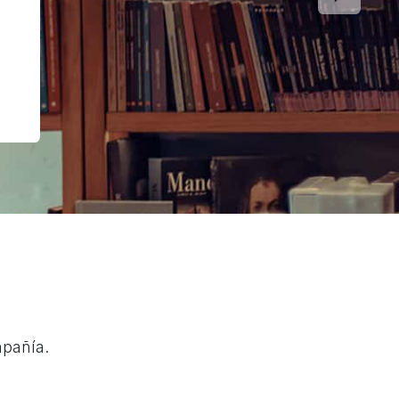
Siguient
mpañía.