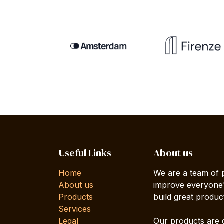
Useful Links
About us
Home
We are a team of 
About us
improve everyone's
Products
build great produc
Services
Legal
Our products are 