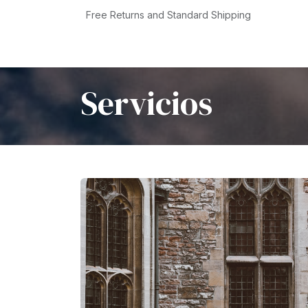
Skip to Content
Free Returns and Standard Shipping
Home
Shop
Events
Servicios
Compa
Servicios